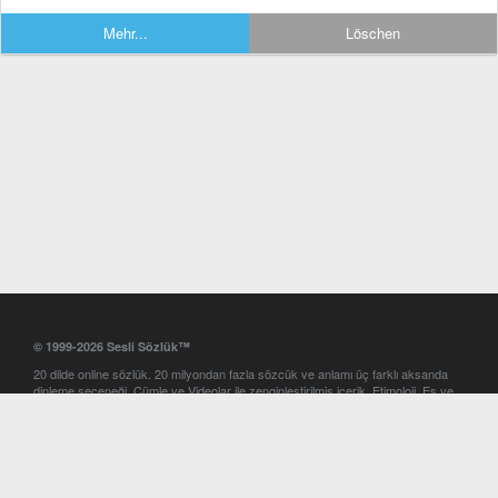
Mehr...
Löschen
© 1999-2026 Sesli Sözlük™
20 dilde online sözlük. 20 milyondan fazla sözcük ve anlamı üç farklı aksanda
dinleme seçeneği. Cümle ve Videolar ile zenginleştirilmiş içerik. Etimoloji, Eş ve
Zıt anlamlar, kelime okunuşları ve günün kelimesi. Yazım Türkçeleştirici ile hatalı
Türkçe metinleri düzeltme. iOS, Android ve Windows mobil platformlarda online
ve offline sözlük programları. Sesli Sözlük garantisinde Profesyonel çeviri
hizmetleri. İngilizce kelime haznenizi arttıracak kelime oyunları. Ayarlar
bölümünü kullarak çevirisini görmek istediğiniz sözlükleri seçme ve aynı
zamanda sözlüklerin gösterim sırasını ayarlama imkanı. Kelimelerin