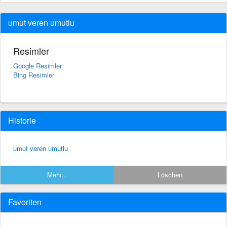
umut veren umutlu
Resimler
Google Resimler
Bing Resimler
Historie
umut veren umutlu
Mehr...
Löschen
Favoriten