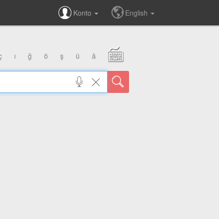
Konto
English
ç
ı
ğ
ö
ş
ü
â