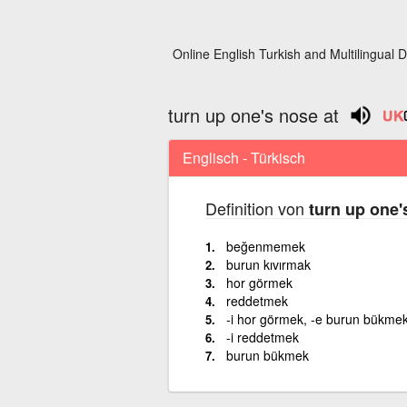
Online English Turkish and Multilingual D
turn up one's nose at
Englisch - Türkisch
Definition von
turn up one'
beğenmemek
burun kıvırmak
hor görmek
reddetmek
-i hor görmek, -e burun bükme
-i reddetmek
burun bükmek