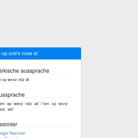
n up one's nose at
ürkische aussprache
rn ʌp wʌnz nōz ät
ussprache
tərn ˈəp ˈwənz ˈnōz ˈat/ /ˈtɜrn ˈʌp ˈwʌnz
oʊz ˈæt/
esimler
ogle Resimler