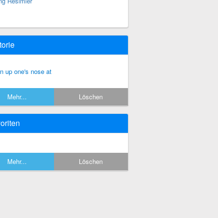
ng Resimler
torie
rn up one's nose at
Mehr...
Löschen
oriten
Mehr...
Löschen