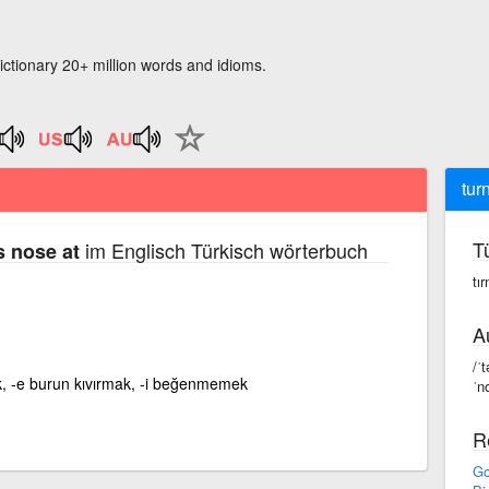
ictionary 20+ million words and idioms.
tur
T
im Englisch Türkisch wörterbuch
s nose at
tı
A
/ˈ
k, -e burun kıvırmak, -i beğenmemek
ˈn
R
Go