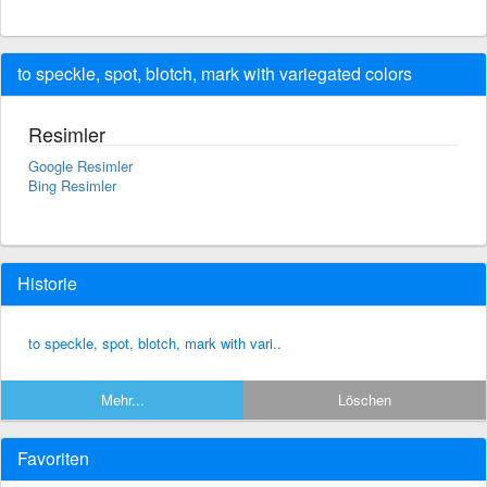
to speckle, spot, blotch, mark with variegated colors
Resimler
Google Resimler
Bing Resimler
Historie
to speckle, spot, blotch, mark with vari..
Mehr...
Löschen
Favoriten