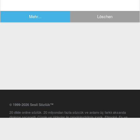
Mehr...
Löschen
© 1999-2026 Sesli Sözlük™
20 dilde online sözlük. 20 milyondan fazla sözcük ve anlamı üç farklı aksanda
dinleme seçeneği. Cümle ve Videolar ile zenginleştirilmiş içerik. Etimoloji, Eş ve
Zıt anlamlar, kelime okunuşları ve günün kelimesi. Yazım Türkçeleştirici ile hatalı
Türkçe metinleri düzeltme. iOS, Android ve Windows mobil platformlarda online
ve offline sözlük programları. Sesli Sözlük garantisinde Profesyonel çeviri
hizmetleri. İngilizce kelime haznenizi arttıracak kelime oyunları. Ayarlar