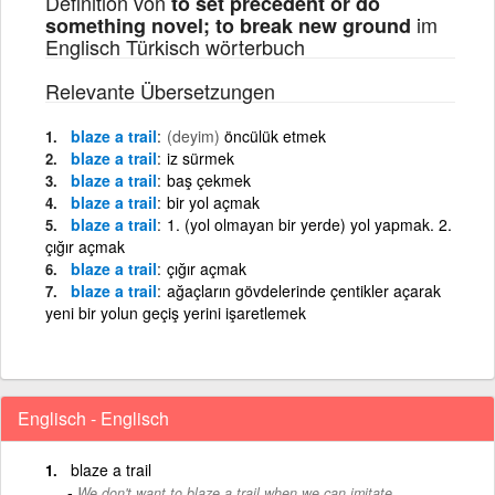
Definition von
to set precedent or do
im
something novel; to break new ground
Englisch Türkisch wörterbuch
Relevante Übersetzungen
blaze a trail
(deyim)
öncülük etmek
blaze a trail
iz sürmek
blaze a trail
baş çekmek
blaze a trail
bir yol açmak
blaze a trail
1. (yol olmayan bir yerde) yol yapmak. 2.
çığır açmak
blaze a trail
çığır açmak
blaze a trail
ağaçların gövdelerinde çentikler açarak
yeni bir yolun geçiş yerini işaretlemek
Englisch - Englisch
blaze a trail
We don't want to blaze a trail when we can imitate