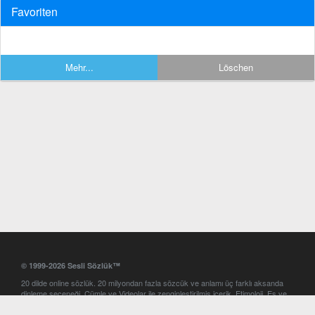
Favoriten
Mehr...
Löschen
© 1999-2026 Sesli Sözlük™
20 dilde online sözlük. 20 milyondan fazla sözcük ve anlamı üç farklı aksanda
dinleme seçeneği. Cümle ve Videolar ile zenginleştirilmiş içerik. Etimoloji, Eş ve
Zıt anlamlar, kelime okunuşları ve günün kelimesi. Yazım Türkçeleştirici ile hatalı
Türkçe metinleri düzeltme. iOS, Android ve Windows mobil platformlarda online