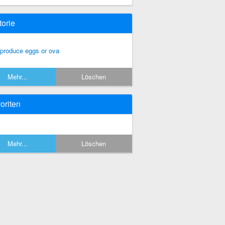
torie
 produce eggs or ova
Mehr...
Löschen
oriten
Mehr...
Löschen