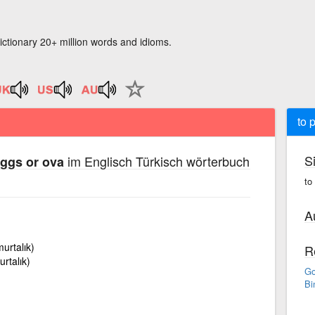
ictionary 20+ million words and idioms.
to 
S
im Englisch Türkisch wörterbuch
eggs or ova
to
A
urtalık)
R
rtalık)
Go
Bi