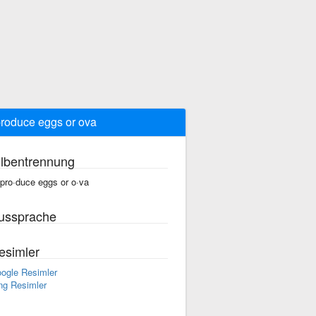
produce eggs or ova
ilbentrennung
 pro·duce eggs or o·va
ussprache
esimler
ogle Resimler
ng Resimler