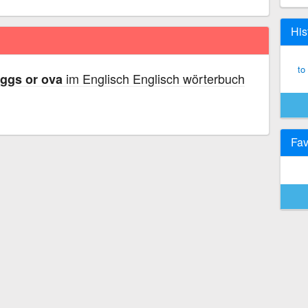
His
to
im Englisch Englisch wörterbuch
eggs or ova
Fav