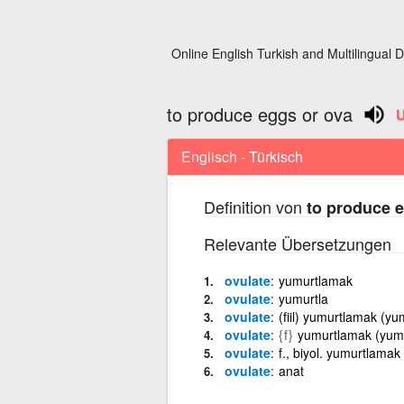
Online English Turkish and Multilingual D
to produce eggs or ova
Englisch - Türkisch
Definition von
to produce 
Relevante Übersetzungen
ovulate
yumurtlamak
ovulate
yumurtla
ovulate
(fiil) yumurtlamak (yum
ovulate
{f}
yumurtlamak (yumu
ovulate
f., biyol. yumurtlamak
ovulate
anat