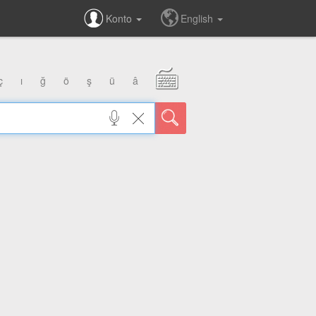
Konto
English
ç
ı
ğ
ö
ş
ü
â