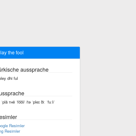
play the fool
ürkische aussprache
pley dhi ful
ussprache
 ˈplā ᴛʜē ˈfo͞ol/ /tə ˈpleɪ ðiː ˈfuːl/
esimler
ogle Resimler
ng Resimler