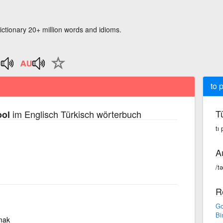
ictionary 20+ million words and idioms.
to 
T
im Englisch Türkisch wörterbuch
ool
tı 
A
/tə
R
Go
Bi
mak