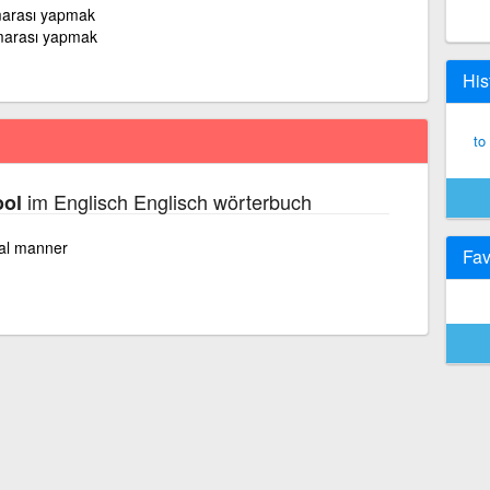
marası yapmak
marası yapmak
His
to
im Englisch Englisch wörterbuch
ool
cal manner
Fav