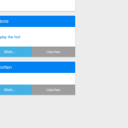
torie
 play the fool
Mehr...
Löschen
oriten
Mehr...
Löschen