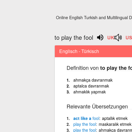
Online English Turkish and Multilingual D
to play the fool
Englisch - Türkisch
Definition von
to play the f
ahmakça davranmak
aptalca davranmak
ahmaklık yapmak
Relevante Übersetzungen
act like a
fool
aptallık etmek
play
the
fool
maskaralık etmek
play
the
fool
ahmakça davran