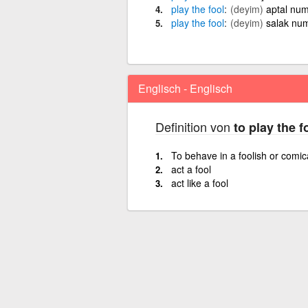
play
the
fool
(deyim)
aptal nu
play
the
fool
(deyim)
salak nu
Englisch - Englisch
Definition von
to play the f
To behave in a foolish or comi
act a fool
act like a fool