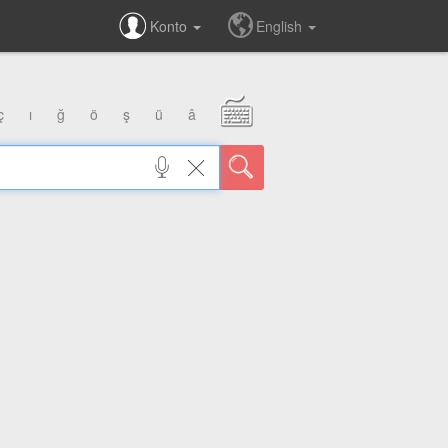
Konto
English
ç
ı
ğ
ö
ş
ü
â