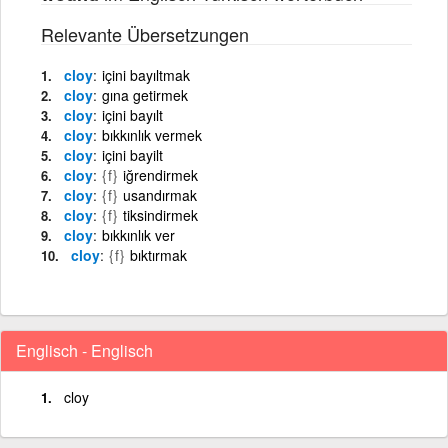
Relevante Übersetzungen
cloy
içini bayıltmak
cloy
gına getirmek
cloy
içini bayılt
cloy
bıkkınlık vermek
cloy
içini bayilt
cloy
{f}
iğrendirmek
cloy
{f}
usandırmak
cloy
{f}
tiksindirmek
cloy
bıkkınlık ver
cloy
{f}
bıktırmak
Englisch - Englisch
cloy