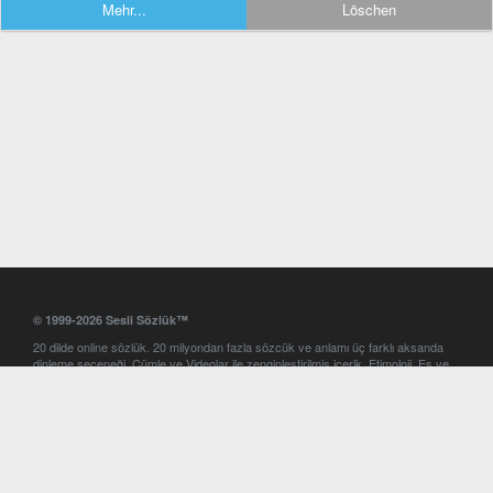
Mehr...
Löschen
© 1999-2026 Sesli Sözlük™
20 dilde online sözlük. 20 milyondan fazla sözcük ve anlamı üç farklı aksanda
dinleme seçeneği. Cümle ve Videolar ile zenginleştirilmiş içerik. Etimoloji, Eş ve
Zıt anlamlar, kelime okunuşları ve günün kelimesi. Yazım Türkçeleştirici ile hatalı
Türkçe metinleri düzeltme. iOS, Android ve Windows mobil platformlarda online
ve offline sözlük programları. Sesli Sözlük garantisinde Profesyonel çeviri
hizmetleri. İngilizce kelime haznenizi arttıracak kelime oyunları. Ayarlar
bölümünü kullarak çevirisini görmek istediğiniz sözlükleri seçme ve aynı
zamanda sözlüklerin gösterim sırasını ayarlama imkanı. Kelimelerin
seslendirilişini otomatik dinlemek için ayarlardan isteğiniz aksanı seçebilirsiniz.