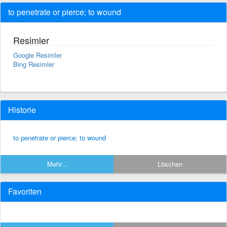
to penetrate or pierce; to wound
Resimler
Google Resimler
Bing Resimler
Historie
to penetrate or pierce; to wound
Mehr...
Löschen
Favoriten