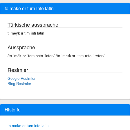
to make or turn into latin
Türkische aussprache
tı meyk ır tırn întı lätın
Aussprache
/tə ˈmāk ər ˈtərn əntə ˈlatən/ /tə ˈmeɪk ɜr ˈtɜrn ɪntə ˈlætən/
Resimler
Google Resimler
Bing Resimler
Historie
to make or turn into latin