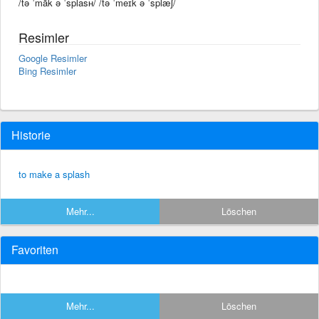
/tə ˈmāk ə ˈsplasʜ/ /tə ˈmeɪk ə ˈsplæʃ/
Resimler
Google Resimler
Bing Resimler
Historie
to make a splash
Mehr...
Löschen
Favoriten
Mehr...
Löschen