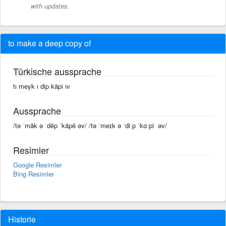
with updates.
to make a deep copy of
Türkische aussprache
tı meyk ı dip käpi ıv
Aussprache
/tə ˈmāk ə ˈdēp ˈkäpē əv/ /tə ˈmeɪk ə ˈdiːp ˈkɑːpiː əv/
Resimler
Google Resimler
Bing Resimler
Historie