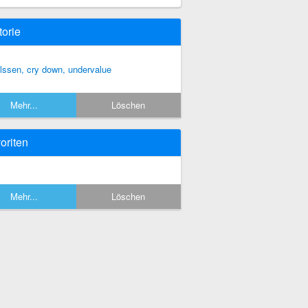
torie
 lssen, cry down, undervalue
Mehr...
Löschen
oriten
Mehr...
Löschen