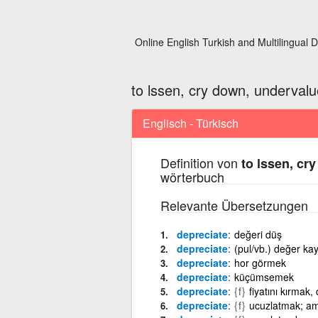
Online English Turkish and Multilingual D
to lssen, cry down, undervalu
Englisch - Türkisch
Definition von
to lssen, cr
wörterbuch
Relevante Übersetzungen
depreciate
değeri düş
depreciate
(pul/vb.) değer k
depreciate
hor görmek
depreciate
küçümsemek
depreciate
{f}
fiyatını kırmak
depreciate
{f}
ucuzlatmak; am