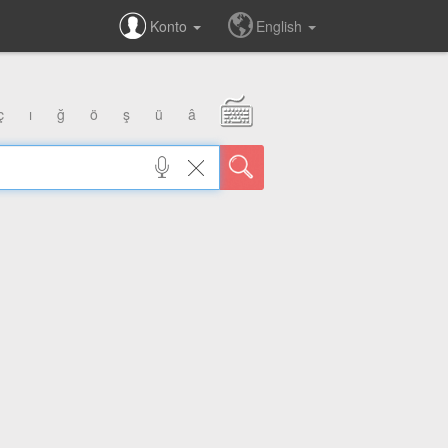
Konto
English
ç
ı
ğ
ö
ş
ü
â