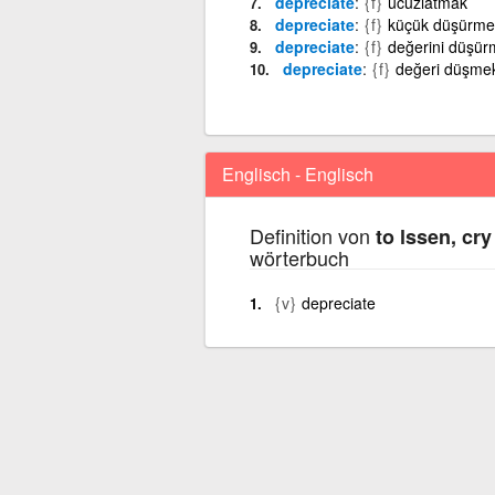
depreciate
{f}
ucuzlatmak
depreciate
{f}
küçük düşürme
depreciate
{f}
değerini düşür
depreciate
{f}
değeri düşme
Englisch - Englisch
Definition von
to lssen, cr
wörterbuch
{v}
depreciate