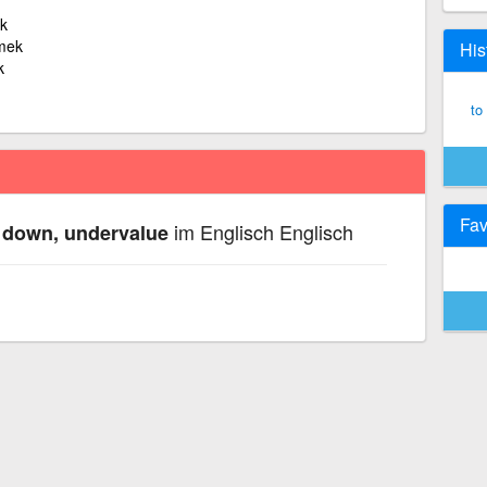
k
mek
His
k
to
Fav
im Englisch Englisch
y down, undervalue