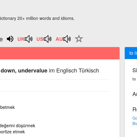
ictionary 20+ million words and idioms.
e
to 
S
im Englisch Türkisch
y down, undervalue
to
A
aybetmek
R
Go
Bi
, değerini düşürmek
ortize etmek