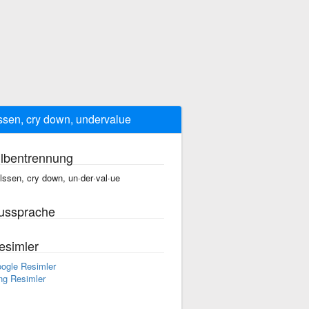
lssen, cry down, undervalue
ilbentrennung
 lssen, cry down, un·der·val·ue
ussprache
esimler
ogle Resimler
ng Resimler