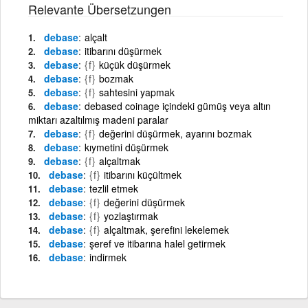
Relevante Übersetzungen
debase
alçalt
debase
itibarını düşürmek
debase
{f}
küçük düşürmek
debase
{f}
bozmak
debase
{f}
sahtesini yapmak
debase
debased coinage içindeki gümüş veya altın
miktarı azaltılmış madeni paralar
debase
{f}
değerini düşürmek, ayarını bozmak
debase
kıymetini düşürmek
debase
{f}
alçaltmak
debase
{f}
itibarını küçültmek
debase
tezlil etmek
debase
{f}
değerini düşürmek
debase
{f}
yozlaştırmak
debase
{f}
alçaltmak, şerefini lekelemek
debase
şeref ve itibarına halel getirmek
debase
indirmek