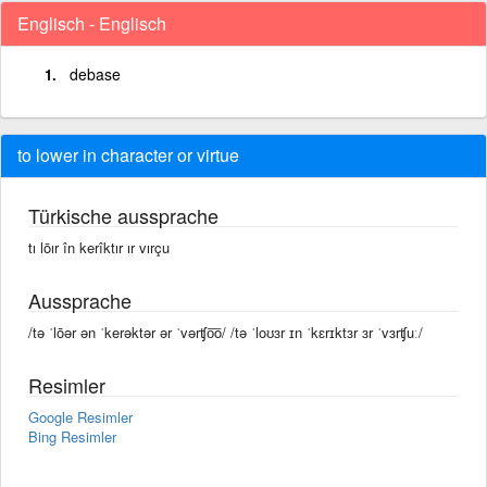
Englisch - Englisch
debase
to lower in character or virtue
Türkische aussprache
tı lōır în kerîktır ır vırçu
Aussprache
/tə ˈlōər ən ˈkerəktər ər ˈvərʧo͞o/ /tə ˈloʊɜr ɪn ˈkɛrɪktɜr ɜr ˈvɜrʧuː/
Resimler
Google Resimler
Bing Resimler