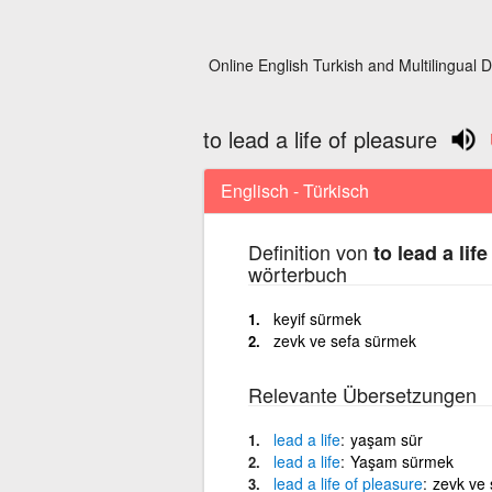
Online English Turkish and Multilingual D
to lead a life of pleasure
Englisch - Türkisch
Definition von
to lead a lif
wörterbuch
keyif sürmek
zevk ve sefa sürmek
Relevante Übersetzungen
lead
a
life
yaşam sür
lead
a
life
Yaşam sürmek
lead
a
life
of
pleasure
zevk ve