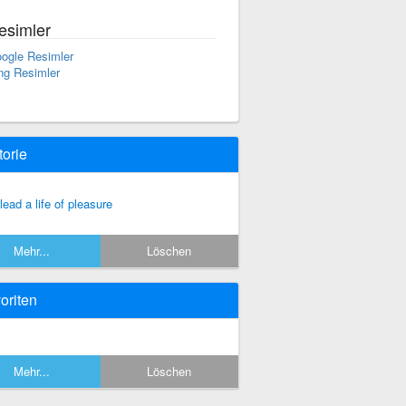
esimler
ogle Resimler
ng Resimler
torie
 lead a life of pleasure
Mehr...
Löschen
oriten
Mehr...
Löschen