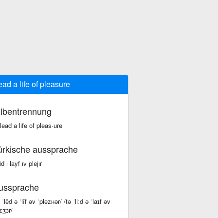
lead a life of pleasure
ilbentrennung
 lead a life of pleas·ure
ürkische aussprache
lid ı layf ıv plejır
ussprache
 ˈlēd ə ˈlīf əv ˈpleᴢʜər/ /tə ˈliːd ə ˈlaɪf əv
ɛʒɜr/