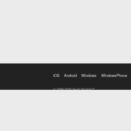
iOS
Android
Windows
WindowsPhone
© 1999-2026 Sesli Sözlük™
20 dilde online sözlük. 20 milyondan fazla sözcük ve anl
kelimesi. Yazım Türkçeleştirici ile hatalı Türkçe metinl
İngilizce kelime haznenizi arttıracak kelime oyunları. 
seslendirilişini otomatik dinlemek için ayarlardan isteğin