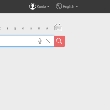
Konto
English
ç
ı
ğ
ö
ş
ü
â