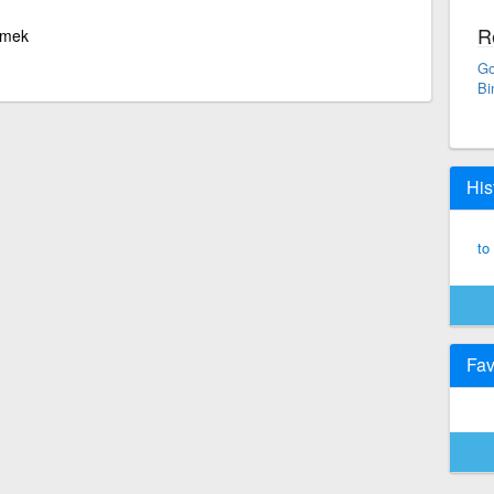
R
rmek
Go
Bi
His
to
Fav