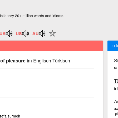
ictionary 20+ million words and idioms.
to 
S
im Englisch Türkisch
e of pleasure
to
T
tı 
A
/tə
ˈpl
 sefa sürmek