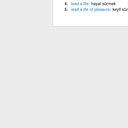
lead
a
life
hayat sürmek
lead
a
life
of
pleasure
keyif sü