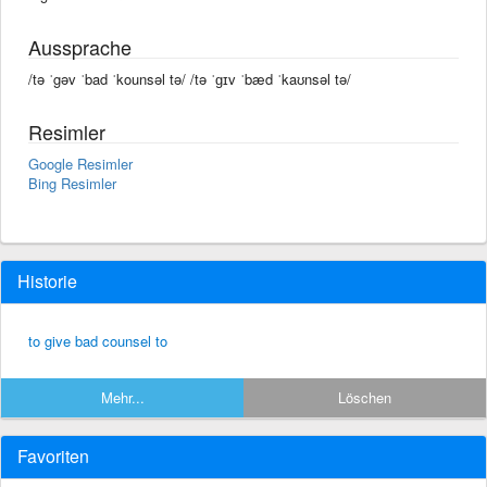
Aussprache
/tə ˈgəv ˈbad ˈkounsəl tə/ /tə ˈɡɪv ˈbæd ˈkaʊnsəl tə/
Resimler
Google Resimler
Bing Resimler
Historie
to give bad counsel to
Mehr...
Löschen
Favoriten