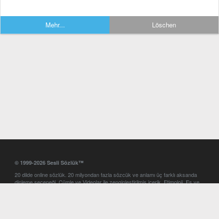
Mehr...
Löschen
© 1999-2026 Sesli Sözlük™
20 dilde online sözlük. 20 milyondan fazla sözcük ve anlamı üç farklı aksanda
dinleme seçeneği. Cümle ve Videolar ile zenginleştirilmiş içerik. Etimoloji, Eş ve
Zıt anlamlar, kelime okunuşları ve günün kelimesi. Yazım Türkçeleştirici ile hatalı
Türkçe metinleri düzeltme. iOS, Android ve Windows mobil platformlarda online
ve offline sözlük programları. Sesli Sözlük garantisinde Profesyonel çeviri
hizmetleri. İngilizce kelime haznenizi arttıracak kelime oyunları. Ayarlar
bölümünü kullarak çevirisini görmek istediğiniz sözlükleri seçme ve aynı