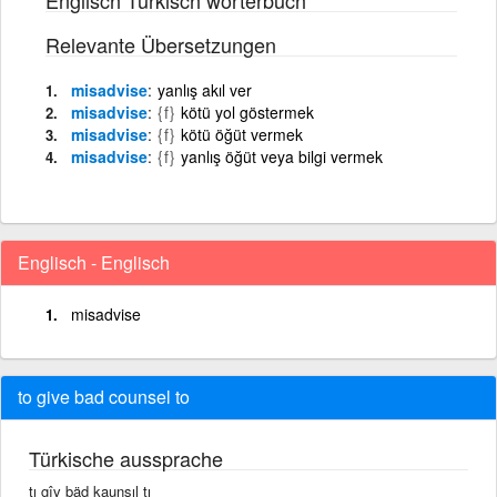
Relevante Übersetzungen
misadvise
yanlış akıl ver
misadvise
{f}
kötü yol göstermek
misadvise
{f}
kötü öğüt vermek
misadvise
{f}
yanlış öğüt veya bilgi vermek
Englisch - Englisch
misadvise
to give bad counsel to
Türkische aussprache
tı gîv bäd kaunsıl tı