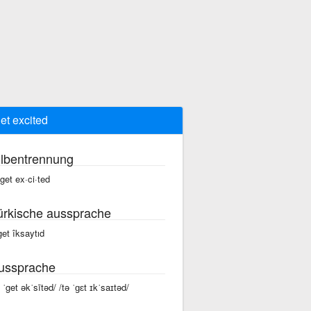
get excited
ilbentrennung
 get ex·ci·ted
ürkische aussprache
 get îksaytıd
ussprache
ə ˈget əkˈsītəd/ /tə ˈɡɛt ɪkˈsaɪtəd/