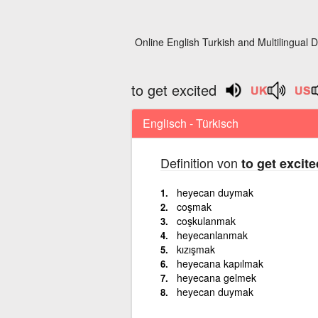
Online English Turkish and Multilingual D
to get excited
Englisch - Türkisch
Definition von
to get excite
heyecan duymak
coşmak
coşkulanmak
heyecanlanmak
kızışmak
heyecana kapılmak
heyecana gelmek
heyecan duymak