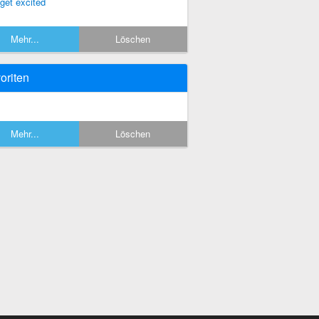
 get excited
Mehr...
Löschen
oriten
Mehr...
Löschen