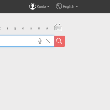
Konto
English
ç
ı
ğ
ö
ş
ü
â