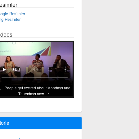
esimler
ogle Resimler
ng Resimler
ideos
... People get excited about Mondays and
Thursdays now. ...
torie