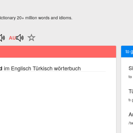
ictionary 20+ million words and idioms.
to 
S
im Englisch Türkisch wörterbuch
d
to
T
tı
A
/t