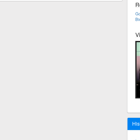
R
Go
Bi
V
His