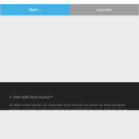
Mehr...
Löschen
© 1999-2026 Sesli Sözlük™
20 dilde online sözlük. 20 milyondan fazla sözcük ve anlamı üç farklı aksanda
dinleme seçeneği. Cümle ve Videolar ile zenginleştirilmiş içerik. Etimoloji, Eş ve
Zıt anlamlar, kelime okunuşları ve günün kelimesi. Yazım Türkçeleştirici ile hatalı
Türkçe metinleri düzeltme. iOS, Android ve Windows mobil platformlarda online
ve offline sözlük programları. Sesli Sözlük garantisinde Profesyonel çeviri
hizmetleri. İngilizce kelime haznenizi arttıracak kelime oyunları. Ayarlar
bölümünü kullarak çevirisini görmek istediğiniz sözlükleri seçme ve aynı
zamanda sözlüklerin gösterim sırasını ayarlama imkanı. Kelimelerin