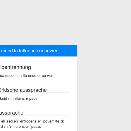
exceed in influence or power
ilbentrennung
 ex·ceed in in·flu·ence or po·wer
ürkische aussprache
îksid în înfluıns ır pauır
ussprache
ə əkˈsēd ən ˈənflo͞oəns ər ˈpouər/ /tə ɪk
iːd ɪn ˈɪnfluːəns ɜr ˈpaʊɜr/