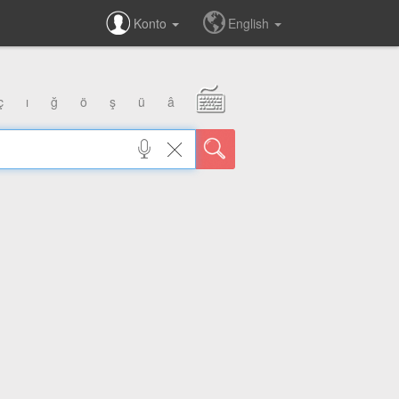
Konto
English
ç
ı
ğ
ö
ş
ü
â