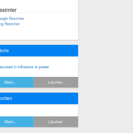
esimler
ogle Resimler
ng Resimler
torie
 exceed in influence or power
Mehr...
Löschen
oriten
Mehr...
Löschen