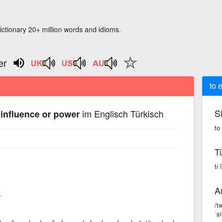
ictionary 20+ million words and idioms.
er
to 
S
im Englisch Türkisch
 influence or power
to
T
tı 
A
k
/t
ˈs