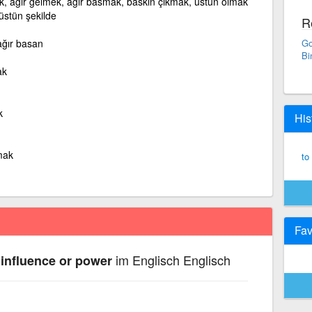
mek, ağır gelmek, ağır basmak, baskın çıkmak, üstün olmak
üstün şekilde
R
ğır basan
Go
Bi
ak
k
His
mak
to
Fav
im Englisch Englisch
 influence or power