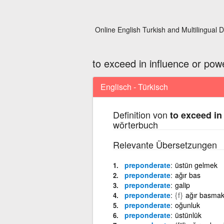
Online English Turkish and Multilingual D
to exceed in influence or pow
Englisch - Türkisch
Definition von
to exceed in
wörterbuch
Relevante Übersetzungen
preponderate
üstün gelmek
preponderate
ağır bas
preponderate
galip
preponderate
{f}
ağır basma
preponderate
oğunluk
preponderate
üstünlük