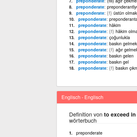
preponderate
(fiil) ağır çek
preponderate
preponderantly
preponderate
{f}
üstün olmak
preponderate
preponderanta
preponderate
hâkim
preponderate
{f}
hâkim olm
preponderate
çoğunlukla
preponderate
baskın gelmek
preponderate
{f}
ağır gelme
preponderate
baskın gelen
preponderate
baskın gel
preponderate
{f}
baskın çık
Englisch - Englisch
Definition von
to exceed in
wörterbuch
preponderate