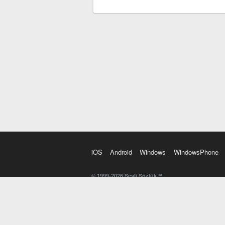
iOS
Android
Windows
WindowsPhone
© 1999-2026 Sesli Sözlük™
20 dilde online sözlük. 20 milyondan fazla sözcük ve anl
kelimesi. Yazım Türkçeleştirici ile hatalı Türkçe metinl
İngilizce kelime haznenizi arttıracak kelime oyunları. 
seslendirilişini otomatik dinlemek için ayarlardan isteğin