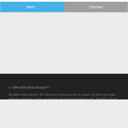
Mehr...
Löschen
© 1999-2026 Sesli Sözlük™
20 dilde online sözlük. 20 milyondan fazla sözcük ve anlamı üç farklı aksanda
dinleme seçeneği. Cümle ve Videolar ile zenginleştirilmiş içerik. Etimoloji, Eş ve
Zıt anlamlar, kelime okunuşları ve günün kelimesi. Yazım Türkçeleştirici ile hatalı
Türkçe metinleri düzeltme. iOS, Android ve Windows mobil platformlarda online
ve offline sözlük programları. Sesli Sözlük garantisinde Profesyonel çeviri
hizmetleri. İngilizce kelime haznenizi arttıracak kelime oyunları. Ayarlar
bölümünü kullarak çevirisini görmek istediğiniz sözlükleri seçme ve aynı
zamanda sözlüklerin gösterim sırasını ayarlama imkanı. Kelimelerin