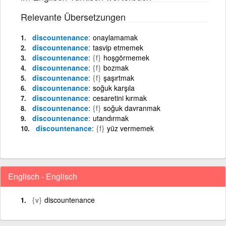
Relevante Übersetzungen
discountenance
onaylamamak
discountenance
tasvip etmemek
discountenance
{f}
hoşgörmemek
discountenance
{f}
bozmak
discountenance
{f}
şaşırtmak
discountenance
soğuk karşıla
discountenance
cesaretini kırmak
discountenance
{f}
soğuk davranmak
discountenance
utandırmak
discountenance
{f}
yüz vermemek
Englisch - Englisch
{v}
discountenance