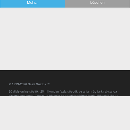
Mehr...
Löschen
© 1999-2026 Sesli Sözlük™
20 dilde online sözlük. 20 milyondan fazla sözcük ve anlamı üç farklı aksanda
dinleme seçeneği. Cümle ve Videolar ile zenginleştirilmiş içerik. Etimoloji, Eş ve
Zıt anlamlar, kelime okunuşları ve günün kelimesi. Yazım Türkçeleştirici ile hatalı
Türkçe metinleri düzeltme. iOS, Android ve Windows mobil platformlarda online
ve offline sözlük programları. Sesli Sözlük garantisinde Profesyonel çeviri
hizmetleri. İngilizce kelime haznenizi arttıracak kelime oyunları. Ayarlar
bölümünü kullarak çevirisini görmek istediğiniz sözlükleri seçme ve aynı
zamanda sözlüklerin gösterim sırasını ayarlama imkanı. Kelimelerin
seslendirilişini otomatik dinlemek için ayarlardan isteğiniz aksanı seçebilirsiniz.