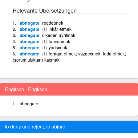
Relevante Übersetzungen
abnegate
reddetmek
abnegate
{f}
inkâr etmek
abnegate
ülkeden ayrılmak
abnegate
{f}
tanımamak
abnegate
{f}
yadsımak
abnegate
{f}
feragat etmek; vazgeçmek; feda etmek;
(sorumluluktan) kaçmak
Englisch - Englisch
abnegate
to deny and reject; to abjure