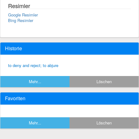
Resimler
Google Resimler
Bing Resimler
Historie
to deny and reject; to abjure
Mehr...
Löschen
Favoriten
Mehr...
Löschen