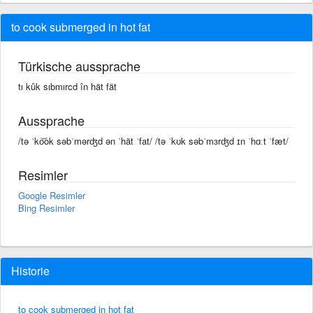
to cook submerged in hot fat
Türkische aussprache
tı kûk sıbmırcd în hät fät
Aussprache
/tə ˈko͝ok səbˈmərʤd ən ˈhät ˈfat/ /tə ˈkʊk səbˈmɜrʤd ɪn ˈhɑːt ˈfæt/
Resimler
Google Resimler
Bing Resimler
Historie
to cook submerged in hot fat