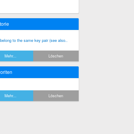
torie
 belong to the same key pair (see also..
Mehr...
Löschen
oriten
Mehr...
Löschen