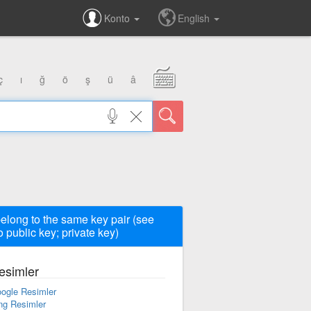
Konto
English
ç
ı
ğ
ö
ş
ü
â
belong to the same key pair (see
o public key; private key)
esimler
ogle Resimler
ng Resimler