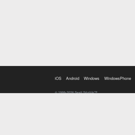
iOS
Android
Windows
WindowsPhone
© 1999-2026 Sesli Sözlük™
20 dilde online sözlük. 20 milyondan fazla sözcük ve anl
kelimesi. Yazım Türkçeleştirici ile hatalı Türkçe metinl
İngilizce kelime haznenizi arttıracak kelime oyunları. 
seslendirilişini otomatik dinlemek için ayarlardan isteğin