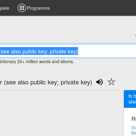
piele
Programme
ictionary 20+ million words and idioms.
 (see also public key; private key)
to 
als
R
Go
Bi