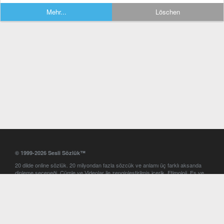
Mehr...
Löschen
© 1999-2026 Sesli Sözlük™
20 dilde online sözlük. 20 milyondan fazla sözcük ve anlamı üç farklı aksanda
dinleme seçeneği. Cümle ve Videolar ile zenginleştirilmiş içerik. Etimoloji, Eş ve
Zıt anlamlar, kelime okunuşları ve günün kelimesi. Yazım Türkçeleştirici ile hatalı
Türkçe metinleri düzeltme. iOS, Android ve Windows mobil platformlarda online
ve offline sözlük programları. Sesli Sözlük garantisinde Profesyonel çeviri
hizmetleri. İngilizce kelime haznenizi arttıracak kelime oyunları. Ayarlar
bölümünü kullarak çevirisini görmek istediğiniz sözlükleri seçme ve aynı
zamanda sözlüklerin gösterim sırasını ayarlama imkanı. Kelimelerin