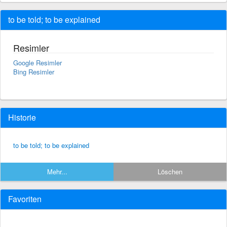
to be told; to be explained
Resimler
Google Resimler
Bing Resimler
Historie
to be told; to be explained
Mehr...
Löschen
Favoriten