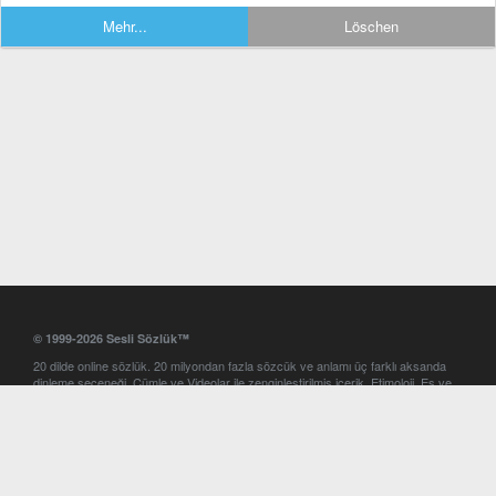
Mehr...
Löschen
© 1999-2026 Sesli Sözlük™
20 dilde online sözlük. 20 milyondan fazla sözcük ve anlamı üç farklı aksanda
dinleme seçeneği. Cümle ve Videolar ile zenginleştirilmiş içerik. Etimoloji, Eş ve
Zıt anlamlar, kelime okunuşları ve günün kelimesi. Yazım Türkçeleştirici ile hatalı
Türkçe metinleri düzeltme. iOS, Android ve Windows mobil platformlarda online
ve offline sözlük programları. Sesli Sözlük garantisinde Profesyonel çeviri
hizmetleri. İngilizce kelime haznenizi arttıracak kelime oyunları. Ayarlar
bölümünü kullarak çevirisini görmek istediğiniz sözlükleri seçme ve aynı
zamanda sözlüklerin gösterim sırasını ayarlama imkanı. Kelimelerin