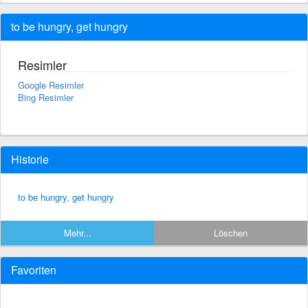
to be hungry, get hungry
Resimler
Google Resimler
Bing Resimler
Historie
to be hungry, get hungry
Mehr...
Löschen
Favoriten