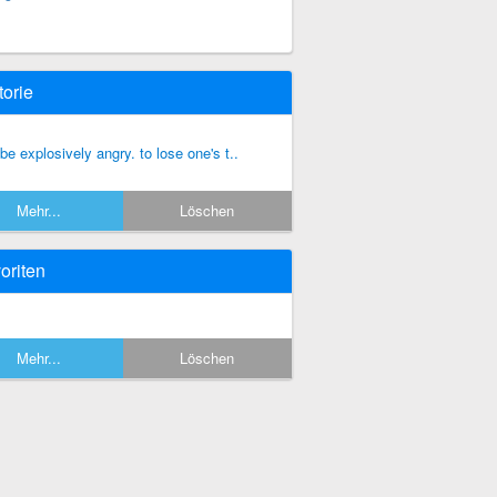
torie
 be explosively angry. to lose one's t..
Mehr...
Löschen
oriten
Mehr...
Löschen