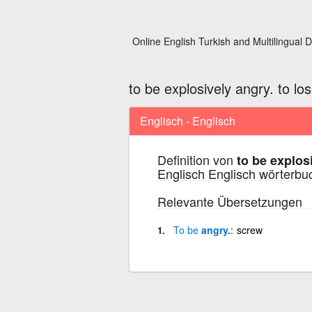
Online English Turkish and Multilingual D
to be explosively angry. to lo
Englisch - Englisch
Definition von
to be explos
Englisch Englisch wörterbu
Relevante Übersetzungen
To
be
angry.
screw