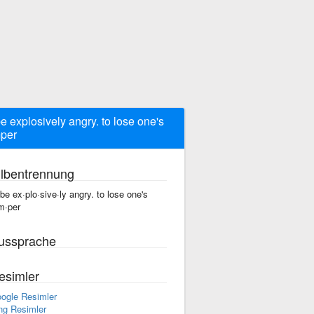
be explosively angry. to lose one's
per
ilbentrennung
 be ex·plo·sive·ly angry. to lose one's
m·per
ussprache
esimler
ogle Resimler
ng Resimler