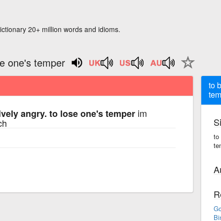
ictionary 20+ million words and idioms.
se one's temper
to 
tem
im
ively angry. to lose one's temper
S
ch
to
te
A
R
Go
Bi