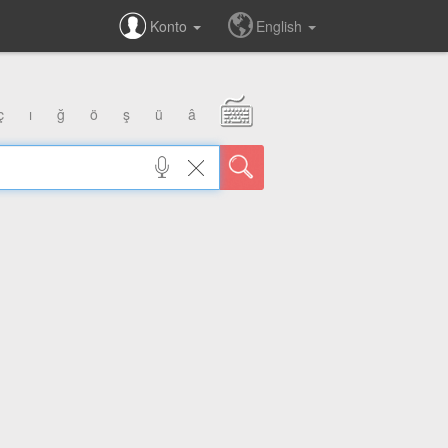
Konto
English
ç
ı
ğ
ö
ş
ü
â