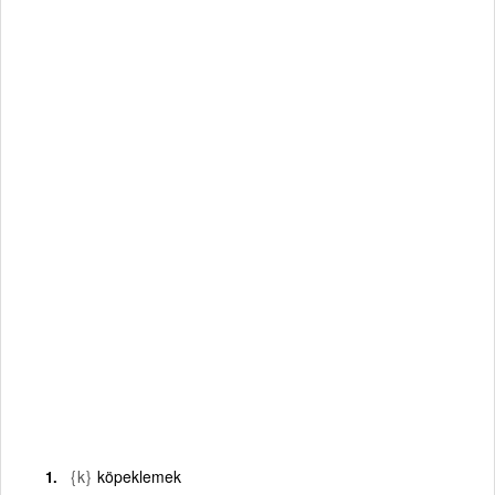
{k}
köpeklemek