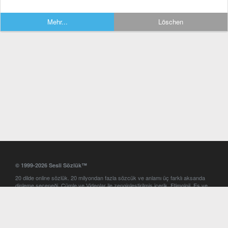
Mehr...
Löschen
© 1999-2026 Sesli Sözlük™
20 dilde online sözlük. 20 milyondan fazla sözcük ve anlamı üç farklı aksanda
dinleme seçeneği. Cümle ve Videolar ile zenginleştirilmiş içerik. Etimoloji, Eş ve
Zıt anlamlar, kelime okunuşları ve günün kelimesi. Yazım Türkçeleştirici ile hatalı
Türkçe metinleri düzeltme. iOS, Android ve Windows mobil platformlarda online
ve offline sözlük programları. Sesli Sözlük garantisinde Profesyonel çeviri
hizmetleri. İngilizce kelime haznenizi arttıracak kelime oyunları. Ayarlar
bölümünü kullarak çevirisini görmek istediğiniz sözlükleri seçme ve aynı