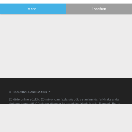
Mehr...
Löschen
© 1999-2026 Sesli Sözlük™
20 dilde online sözlük. 20 milyondan fazla sözcük ve anlamı üç farklı aksanda
dinleme seçeneği. Cümle ve Videolar ile zenginleştirilmiş içerik. Etimoloji, Eş ve
Zıt anlamlar, kelime okunuşları ve günün kelimesi. Yazım Türkçeleştirici ile hatalı
Türkçe metinleri düzeltme. iOS, Android ve Windows mobil platformlarda online
ve offline sözlük programları. Sesli Sözlük garantisinde Profesyonel çeviri
hizmetleri. İngilizce kelime haznenizi arttıracak kelime oyunları. Ayarlar
bölümünü kullarak çevirisini görmek istediğiniz sözlükleri seçme ve aynı
zamanda sözlüklerin gösterim sırasını ayarlama imkanı. Kelimelerin