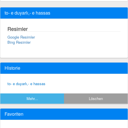
to- e duyarlı,- e hassas
Resimler
Google Resimler
Bing Resimler
Historie
to- e duyarlı,- e hassas
Mehr...
Löschen
Favoriten