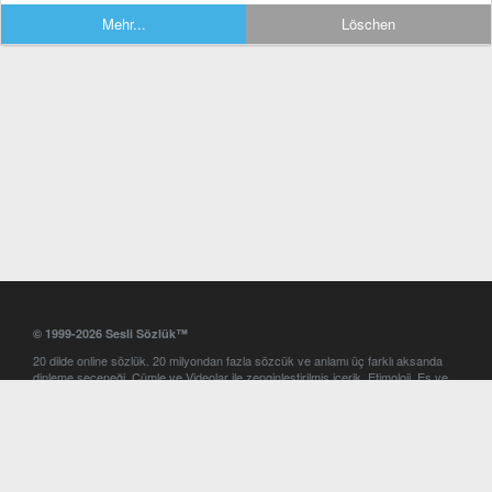
Mehr...
Löschen
© 1999-2026 Sesli Sözlük™
20 dilde online sözlük. 20 milyondan fazla sözcük ve anlamı üç farklı aksanda
dinleme seçeneği. Cümle ve Videolar ile zenginleştirilmiş içerik. Etimoloji, Eş ve
Zıt anlamlar, kelime okunuşları ve günün kelimesi. Yazım Türkçeleştirici ile hatalı
Türkçe metinleri düzeltme. iOS, Android ve Windows mobil platformlarda online
ve offline sözlük programları. Sesli Sözlük garantisinde Profesyonel çeviri
hizmetleri. İngilizce kelime haznenizi arttıracak kelime oyunları. Ayarlar
bölümünü kullarak çevirisini görmek istediğiniz sözlükleri seçme ve aynı
zamanda sözlüklerin gösterim sırasını ayarlama imkanı. Kelimelerin