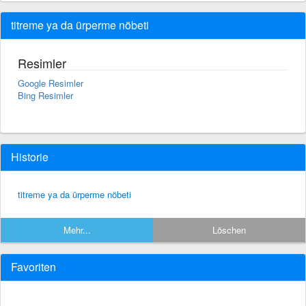
titreme ya da ürperme nöbeti
Resimler
Google Resimler
Bing Resimler
Historie
titreme ya da ürperme nöbeti
Mehr...
Löschen
Favoriten