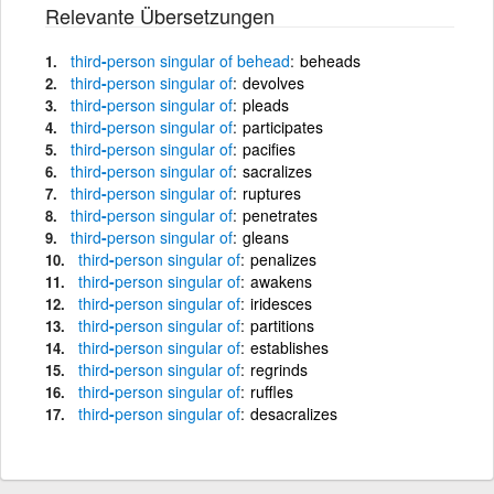
Relevante Übersetzungen
third
-
person
singular
of
behead
beheads
third
-
person
singular
of
devolves
third
-
person
singular
of
pleads
third
-
person
singular
of
participates
third
-
person
singular
of
pacifies
third
-
person
singular
of
sacralizes
third
-
person
singular
of
ruptures
third
-
person
singular
of
penetrates
third
-
person
singular
of
gleans
third
-
person
singular
of
penalizes
third
-
person
singular
of
awakens
third
-
person
singular
of
iridesces
third
-
person
singular
of
partitions
third
-
person
singular
of
establishes
third
-
person
singular
of
regrinds
third
-
person
singular
of
ruffles
third
-
person
singular
of
desacralizes