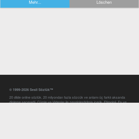
Mehr...
Löschen
© 1999-2026 Sesli Sözlük™
20 dilde online sözlük. 20 milyondan fazla sözcük ve anlamı üç farklı aksanda
dinleme seçeneği. Cümle ve Videolar ile zenginleştirilmiş içerik. Etimoloji, Eş ve
Zıt anlamlar, kelime okunuşları ve günün kelimesi. Yazım Türkçeleştirici ile hatalı
Türkçe metinleri düzeltme. iOS, Android ve Windows mobil platformlarda online
ve offline sözlük programları. Sesli Sözlük garantisinde Profesyonel çeviri
hizmetleri. İngilizce kelime haznenizi arttıracak kelime oyunları. Ayarlar
bölümünü kullarak çevirisini görmek istediğiniz sözlükleri seçme ve aynı
zamanda sözlüklerin gösterim sırasını ayarlama imkanı. Kelimelerin
seslendirilişini otomatik dinlemek için ayarlardan isteğiniz aksanı seçebilirsiniz.