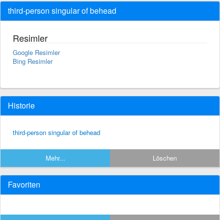
third-person singular of behead
Resimler
Google Resimler
Bing Resimler
Historie
third-person singular of behead
Mehr...
Löschen
Favoriten