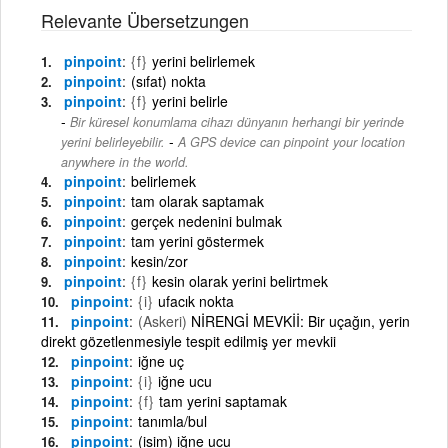
Relevante Übersetzungen
pinpoint
{f}
yerini belirlemek
pinpoint
(sıfat) nokta
pinpoint
{f}
yerini belirle
Bir küresel konumlama cihazı dünyanın herhangi bir yerinde
-
yerini belirleyebilir.
A GPS device can pinpoint your location
anywhere in the world.
pinpoint
belirlemek
pinpoint
tam olarak saptamak
pinpoint
gerçek nedenini bulmak
pinpoint
tam yerini göstermek
pinpoint
kesin/zor
pinpoint
{f}
kesin olarak yerini belirtmek
pinpoint
{i}
ufacık nokta
pinpoint
(Askeri)
NİRENGİ MEVKİİ: Bir uçağın, yerin
direkt gözetlenmesiyle tespit edilmiş yer mevkii
pinpoint
iğne uç
pinpoint
{i}
iğne ucu
pinpoint
{f}
tam yerini saptamak
pinpoint
tanımla/bul
pinpoint
(isim) iğne ucu