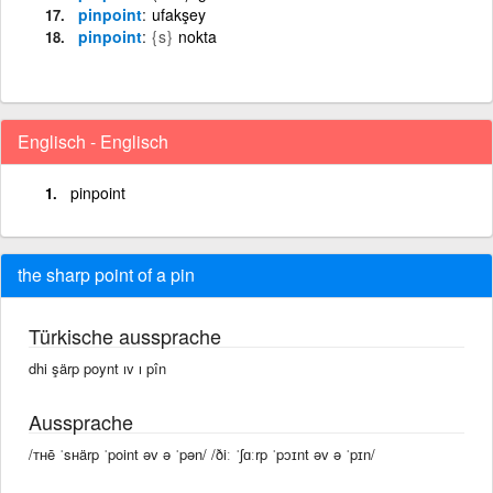
pinpoint
ufakşey
pinpoint
{s}
nokta
Englisch - Englisch
pinpoint
the sharp point of a pin
Türkische aussprache
dhi şärp poynt ıv ı pîn
Aussprache
/ᴛʜē ˈsʜärp ˈpoint əv ə ˈpən/ /ðiː ˈʃɑːrp ˈpɔɪnt əv ə ˈpɪn/