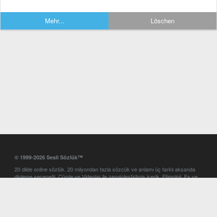
Mehr...
Löschen
© 1999-2026 Sesli Sözlük™
20 dilde online sözlük. 20 milyondan fazla sözcük ve anlamı üç farklı aksanda
dinleme seçeneği. Cümle ve Videolar ile zenginleştirilmiş içerik. Etimoloji, Eş ve
Zıt anlamlar, kelime okunuşları ve günün kelimesi. Yazım Türkçeleştirici ile hatalı
Türkçe metinleri düzeltme. iOS, Android ve Windows mobil platformlarda online
ve offline sözlük programları. Sesli Sözlük garantisinde Profesyonel çeviri
hizmetleri. İngilizce kelime haznenizi arttıracak kelime oyunları. Ayarlar
bölümünü kullarak çevirisini görmek istediğiniz sözlükleri seçme ve aynı