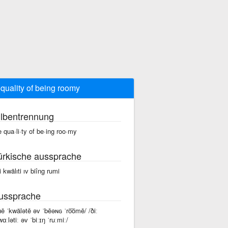
 quality of being roomy
ilbentrennung
e qua·li·ty of be·ing roo·my
ürkische aussprache
i kwälıti ıv biîng rumi
ussprache
ʜē ˈkwälətē əv ˈbēəɴɢ ˈro͞omē/ /ðiː
ɑːlətiː əv ˈbiːɪŋ ˈruːmiː/