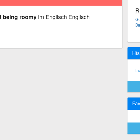
R
im Englisch Englisch
of being roomy
Go
Bi
His
th
Fav