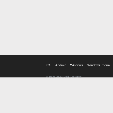
iOS
Android
Windows
WindowsPhone
© 1999-2026 Sesli Sözlük™
20 dilde online sözlük. 20 milyondan fazla sözcük ve anl
kelimesi. Yazım Türkçeleştirici ile hatalı Türkçe metinl
İngilizce kelime haznenizi arttıracak kelime oyunları. 
seslendirilişini otomatik dinlemek için ayarlardan isteğin