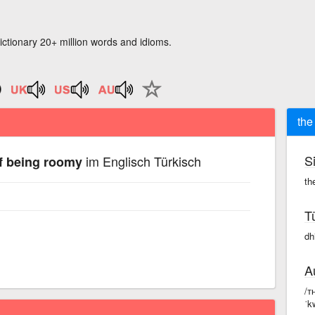
ictionary 20+ million words and idioms.
the
S
im Englisch Türkisch
of being roomy
th
T
dh
A
/ᴛ
ˈkw