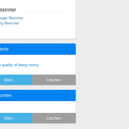
esimler
ogle Resimler
ng Resimler
torie
e quality of being roomy
Mehr...
Löschen
oriten
Mehr...
Löschen