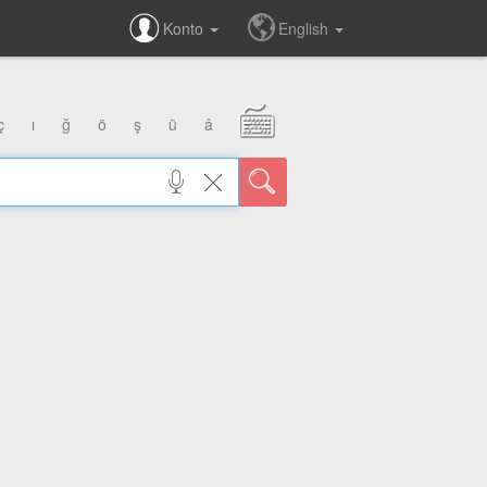
Konto
English
ç
ı
ğ
ö
ş
ü
â