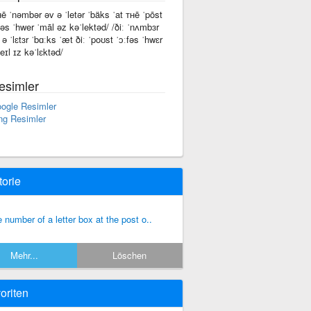
ʜē ˈnəmbər əv ə ˈletər ˈbäks ˈat ᴛʜē ˈpōst
fəs ˈhwer ˈmāl əz kəˈlektəd/ /ðiː ˈnʌmbɜr
 ə ˈlɛtɜr ˈbɑːks ˈæt ðiː ˈpoʊst ˈɔːfəs ˈhwɛr
eɪl ɪz kəˈlɛktəd/
esimler
ogle Resimler
ng Resimler
torie
e number of a letter box at the post o..
Mehr...
Löschen
oriten