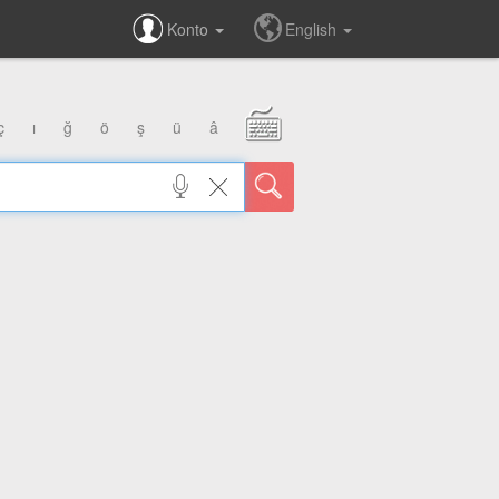
Konto
English
ç
ı
ğ
ö
ş
ü
â