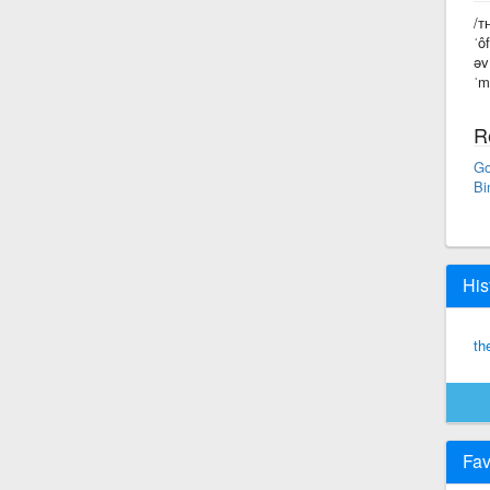
/ᴛ
ˈô
əv
ˈm
R
Go
Bi
His
th
Fav