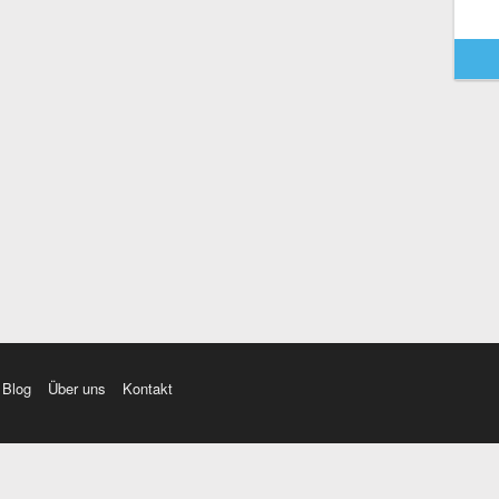
Blog
Über uns
Kontakt
amı üç farklı aksanda dinleme seçeneği. Cümle ve Videolar ile zenginleştirilmiş içerik. Etimolo
eri düzeltme. iOS, Android ve Windows mobil platformlarda online ve offline sözlük programları. 