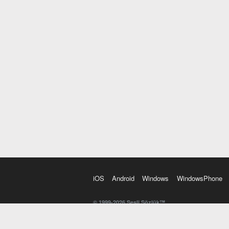
iOS
Android
Windows
WindowsPhone
© 1999-2026 Sesli Sözlük™
20 dilde online sözlük. 20 milyondan fazla sözcük ve anl
kelimesi. Yazım Türkçeleştirici ile hatalı Türkçe metinl