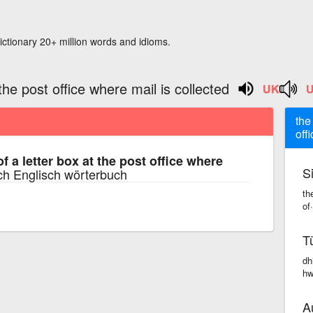
ictionary 20+ million words and idioms.
the post office where mail is collected
the
off
f a letter box at the post office where
S
ch Englisch wörterbuch
th
of
T
dh
hw
A