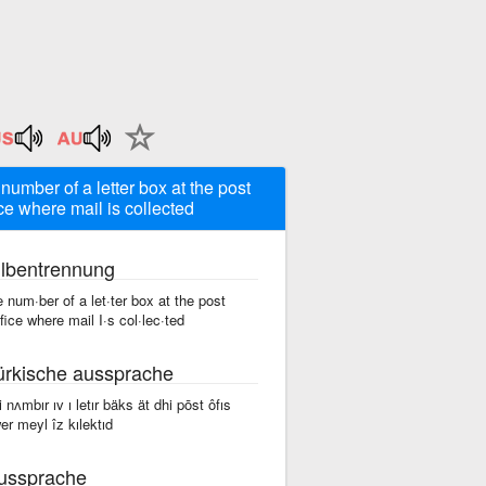
 number of a letter box at the post
ice where mail is collected
ilbentrennung
e num·ber of a let·ter box at the post
·fice where mail I·s col·lec·ted
ürkische aussprache
i nʌmbır ıv ı letır bäks ät dhi pōst ôfıs
er meyl îz kılektıd
ussprache