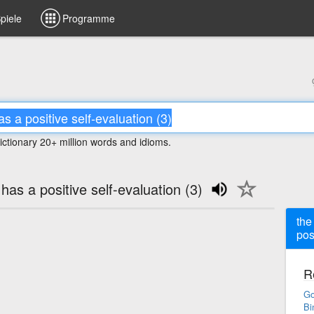
piele
Programme
ictionary 20+ million words and idioms.
as a positive self-evaluation (3)
the
pos
R
Go
Bi