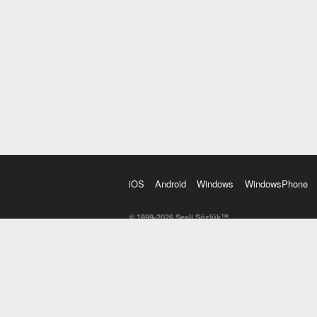
iOS
Android
Windows
WindowsPhone
© 1999-2026 Sesli Sözlük™
20 dilde online sözlük. 20 milyondan fazla sözcük ve anl
kelimesi. Yazım Türkçeleştirici ile hatalı Türkçe metinl
İngilizce kelime haznenizi arttıracak kelime oyunları. 
seslendirilişini otomatik dinlemek için ayarlardan isteğin