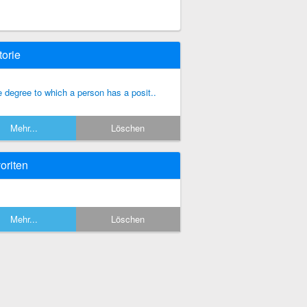
torie
e degree to which a person has a posit..
Mehr...
Löschen
oriten
Mehr...
Löschen