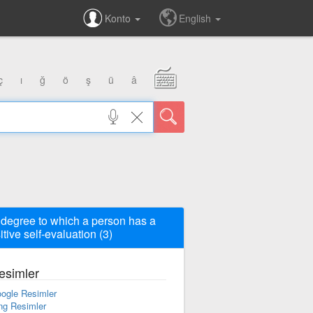
Konto
English
ç
ı
ğ
ö
ş
ü
â
 degree to which a person has a
itive self-evaluation (3)
esimler
ogle Resimler
ng Resimler