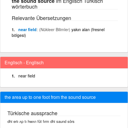
im Englisch Türkisch
the sound source
wörterbuch
Relevante Übersetzungen
near field
(Nükleer Bilimler)
yakın alan (fresnel
bölgesi)
Englisch - Englisch
near field
the area up to one foot from the sound source
Türkische aussprache
dhi eriı ʌp tı hwʌn fût fırm dhi saund sôrs