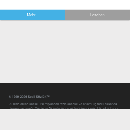
Mehr...
Löschen
© 1999-2026 Sesli Sözlük™
20 dilde online sözlük. 20 milyondan fazla sözcük ve anlamı üç farklı aksanda
dinleme seçeneği. Cümle ve Videolar ile zenginleştirilmiş içerik. Etimoloji, Eş ve
Zıt anlamlar, kelime okunuşları ve günün kelimesi. Yazım Türkçeleştirici ile hatalı
Türkçe metinleri düzeltme. iOS, Android ve Windows mobil platformlarda online
ve offline sözlük programları. Sesli Sözlük garantisinde Profesyonel çeviri
hizmetleri. İngilizce kelime haznenizi arttıracak kelime oyunları. Ayarlar
bölümünü kullarak çevirisini görmek istediğiniz sözlükleri seçme ve aynı