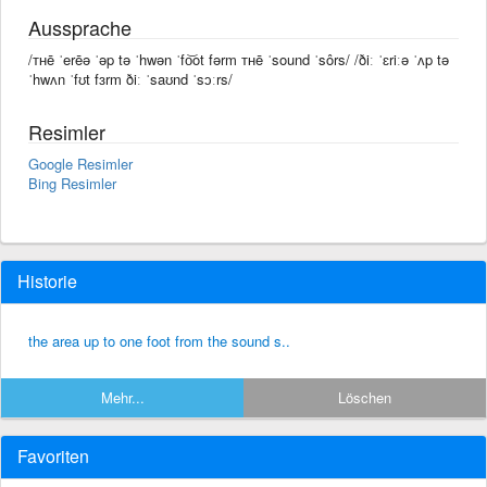
Aussprache
/ᴛʜē ˈerēə ˈəp tə ˈhwən ˈfo͝ot fərm ᴛʜē ˈsound ˈsôrs/ /ðiː ˈɛriːə ˈʌp tə
ˈhwʌn ˈfʊt fɜrm ðiː ˈsaʊnd ˈsɔːrs/
Resimler
Google Resimler
Bing Resimler
Historie
the area up to one foot from the sound s..
Mehr...
Löschen
Favoriten