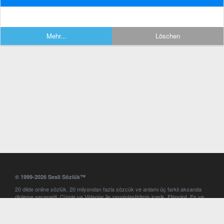
Mehr...
Löschen
© 1999-2026 Sesli Sözlük™
20 dilde online sözlük. 20 milyondan fazla sözcük ve anlamı üç farklı aksanda
dinleme seçeneği. Cümle ve Videolar ile zenginleştirilmiş içerik. Etimoloji, Eş ve
Zıt anlamlar, kelime okunuşları ve günün kelimesi. Yazım Türkçeleştirici ile hatalı
Türkçe metinleri düzeltme. iOS, Android ve Windows mobil platformlarda online
ve offline sözlük programları. Sesli Sözlük garantisinde Profesyonel çeviri