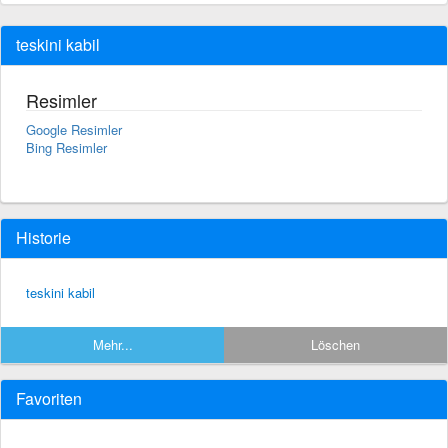
teskini kabil
Resimler
Google Resimler
Bing Resimler
Historie
teskini kabil
Mehr...
Löschen
Favoriten