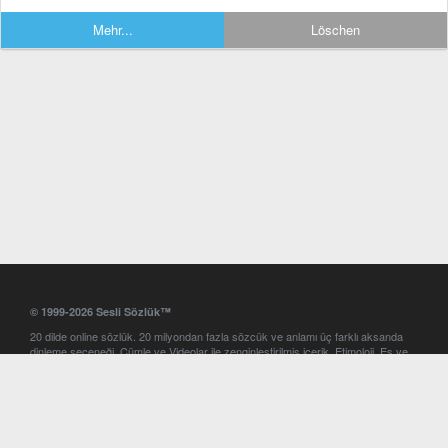
Mehr...
Löschen
© 1999-2026 Sesli Sözlük™
20 dilde online sözlük. 20 milyondan fazla sözcük ve anlamı üç farklı aksanda
dinleme seçeneği. Cümle ve Videolar ile zenginleştirilmiş içerik. Etimoloji, Eş ve
Zıt anlamlar, kelime okunuşları ve günün kelimesi. Yazım Türkçeleştirici ile hatalı
Türkçe metinleri düzeltme. iOS, Android ve Windows mobil platformlarda online
ve offline sözlük programları. Sesli Sözlük garantisinde Profesyonel çeviri
hizmetleri. İngilizce kelime haznenizi arttıracak kelime oyunları. Ayarlar
bölümünü kullarak çevirisini görmek istediğiniz sözlükleri seçme ve aynı
zamanda sözlüklerin gösterim sırasını ayarlama imkanı. Kelimelerin