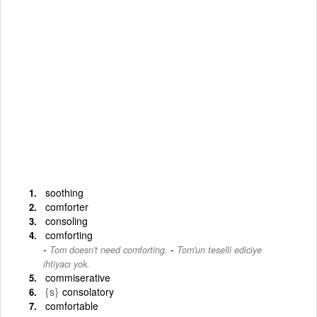
soothing
comforter
consoling
comforting
-
Tom doesn't need comforting.
Tom'un teselli ediciye
ihtiyacı yok.
commiserative
{s}
consolatory
comfortable