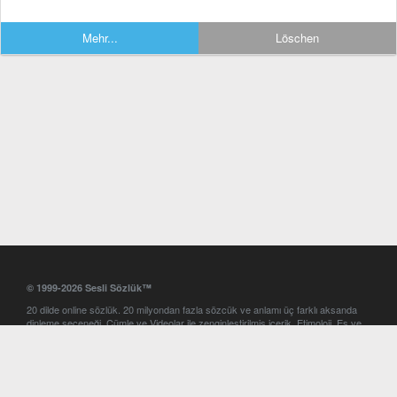
Mehr...
Löschen
© 1999-2026 Sesli Sözlük™
20 dilde online sözlük. 20 milyondan fazla sözcük ve anlamı üç farklı aksanda
dinleme seçeneği. Cümle ve Videolar ile zenginleştirilmiş içerik. Etimoloji, Eş ve
Zıt anlamlar, kelime okunuşları ve günün kelimesi. Yazım Türkçeleştirici ile hatalı
Türkçe metinleri düzeltme. iOS, Android ve Windows mobil platformlarda online
ve offline sözlük programları. Sesli Sözlük garantisinde Profesyonel çeviri
hizmetleri. İngilizce kelime haznenizi arttıracak kelime oyunları. Ayarlar
bölümünü kullarak çevirisini görmek istediğiniz sözlükleri seçme ve aynı