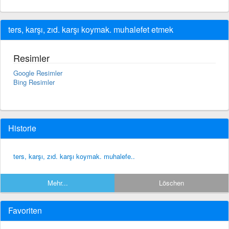
ters, karşı, zıd. karşı koymak. muhalefet etmek
Resimler
Google Resimler
Bing Resimler
Historie
ters, karşı, zıd. karşı koymak. muhalefe..
Mehr...
Löschen
Favoriten