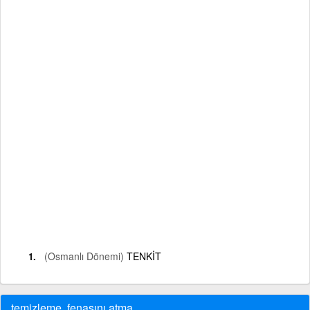
(Osmanlı Dönemi)
TENKİT
temizleme, fenasını atma