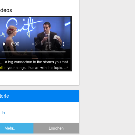
ideos
... a big connection to the stories you that
ell in
your songs. It's start with this topic. ...
torie
l in
Mehr...
Löschen