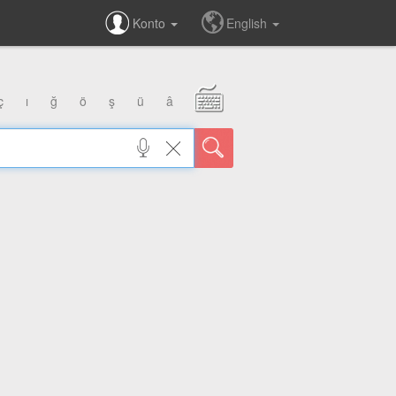
Konto
English
ç
ı
ğ
ö
ş
ü
â