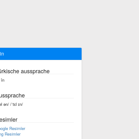
 in
ürkische aussprache
 în
ussprache
el ən/ /ˈtɛl ɪn/
esimler
ogle Resimler
ng Resimler