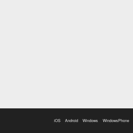
iOS
Android
Windows
WindowsPhone