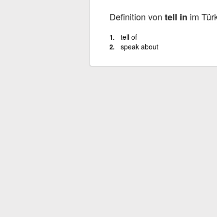
Definition von
im Türk
tell in
tell of
speak about