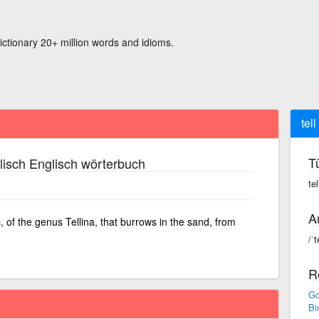
ictionary 20+ million words and idioms.
tell
T
isch Englisch wörterbuch
tel
A
 of the genus Tellina, that burrows in the sand, from
/ˈt
R
Go
Bi