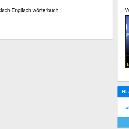
V
isch Englisch wörterbuch
t
His
tel