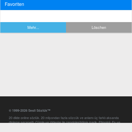
Favoriten
Mehr...
Löschen
© 1999-2026 Sesli Sözlük™
20 dilde online sözlük. 20 milyondan fazla sözcük ve anlamı üç farklı aksanda
dinleme seçeneği. Cümle ve Videolar ile zenginleştirilmiş içerik. Etimoloji, Eş ve
Zıt anlamlar, kelime okunuşları ve günün kelimesi. Yazım Türkçeleştirici ile hatalı
Türkçe metinleri düzeltme. iOS, Android ve Windows mobil platformlarda online