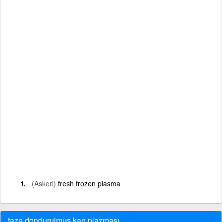
(Askeri)
fresh frozen plasma
taze dondurulmuş kan plazması