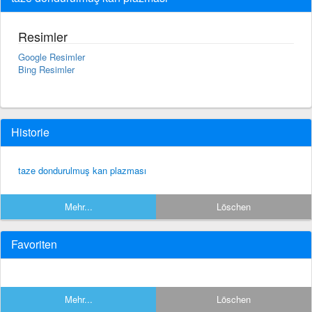
Resimler
Google Resimler
Bing Resimler
Historie
taze dondurulmuş kan plazması
Mehr...
Löschen
Favoriten
Mehr...
Löschen