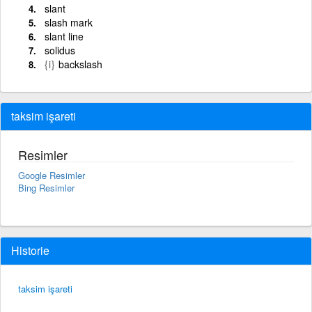
slant
slash mark
slant line
solidus
{i}
backslash
taksim işareti
Resimler
Google Resimler
Bing Resimler
Historie
taksim işareti