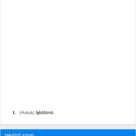
(Hukuk)
İşbölümü
taksi̇m'i̇ a'mal