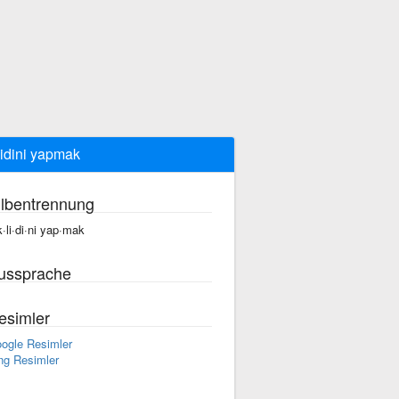
lidini yapmak
ilbentrennung
k·li·di·ni yap·mak
ussprache
esimler
ogle Resimler
ng Resimler