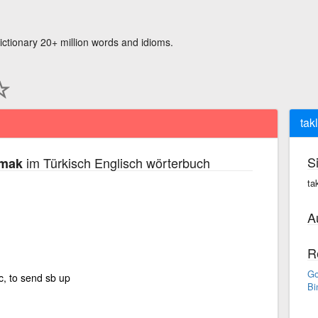
ictionary 20+ million words and idioms.
tak
S
im Türkisch Englisch wörterbuch
pmak
ta
A
R
Go
c, to send sb up
Bi