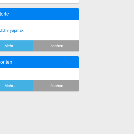
torie
klidini yapmak
Mehr...
Löschen
oriten
Mehr...
Löschen