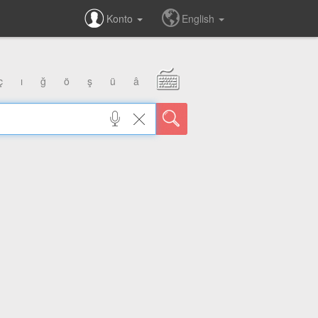
Konto
English
ç
ı
ğ
ö
ş
ü
â