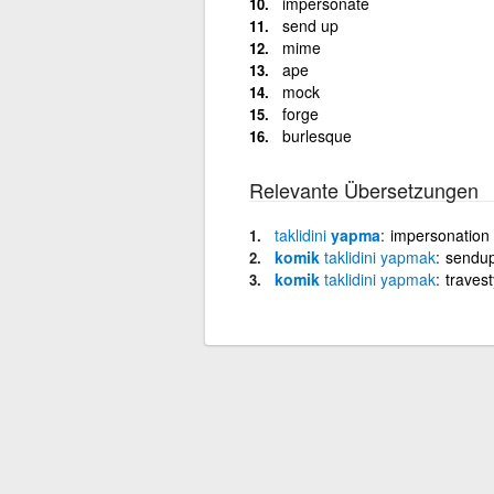
impersonate
send up
mime
ape
mock
forge
burlesque
Relevante Übersetzungen
taklidini
yapma
impersonation
komik
taklidini
yapmak
sendu
komik
taklidini
yapmak
travest