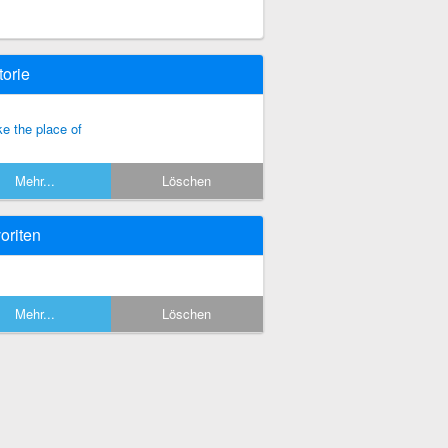
torie
ke the place of
Mehr...
Löschen
oriten
Mehr...
Löschen