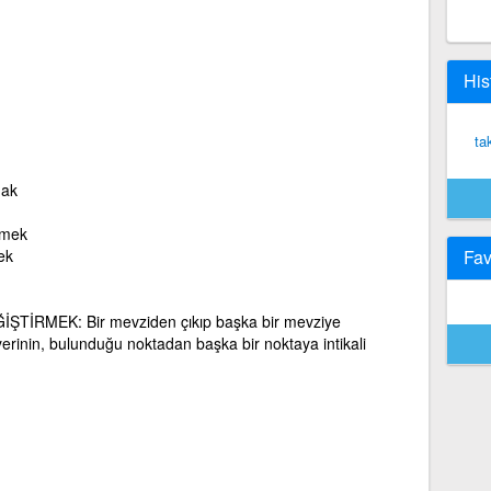
His
ta
mak
rmek
ek
Fav
ŞTİRMEK: Bir mevziden çıkıp başka bir mevziye
 yerinin, bulunduğu noktadan başka bir noktaya intikali