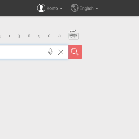
Konto
English
ç
ı
ğ
ö
ş
ü
â