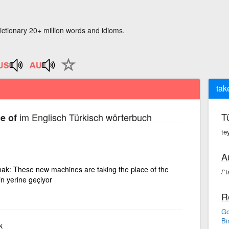
ictionary 20+ million words and idioms.
tak
T
im Englisch Türkisch wörterbuch
e of
te
A
lmak: These new machines are taking the place of the
/ˈ
in yerine geçiyor
R
Go
Bi
k