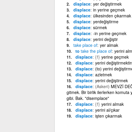
displace
yer değiştirmek
displace
in yerine geçmek
displace
ülkesinden çıkarmak
displace
yerdeğiştirme
displace
sürmek
displace
-in yerine geçmek
displace
yerini değiştir
take
place
of
yer almak
to
take
the
place
of
yerini al
displace
{f}
yerine geçmek
displace
yerini değiştirmekti
displace
(to) yerini değiştirm
displace
azletmek
displace
yerini değiştirmek
displace
(Askeri)
MEVZİ DEĞİ
gitmek. Bir birlik ilerlerken komuta
gibi. Bak. "disemplace"
displace
{f}
yerini almak
displace
yerini al/çıkar
displace
işten çıkarmak