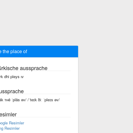
e the place of
ürkische aussprache
yk dhi pleys ıv
ussprache
tāk ᴛʜē ˈplās əv/ /ˈteɪk ðiː ˈpleɪs əv/
esimler
ogle Resimler
ng Resimler