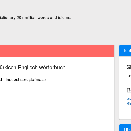
ictionary 20+ million words and idioms.
tah
S
ürkisch Englisch wörterbuch
ta
rch, inquest soruşturmalar
R
Go
Bi
His