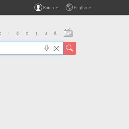
Konto
English
ç
ı
ğ
ö
ş
ü
â