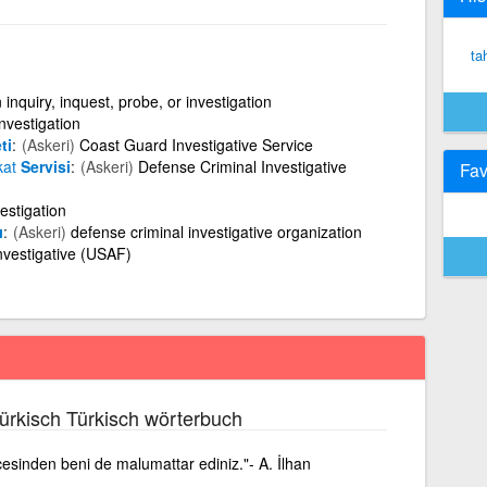
ta
 inquiry, inquest, probe, or investigation
investigation
ti
(Askeri)
Coast Guard Investigative Service
kat
Servisi
(Askeri)
Defense Criminal Investigative
Fav
vestigation
ı
(Askeri)
defense criminal investigative organization
investigative (USAF)
ürkisch Türkisch wörterbuch
cesinden beni de malumattar ediniz."- A. İlhan