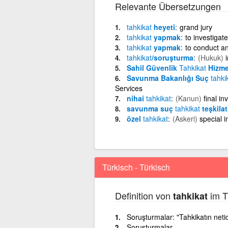
Relevante Übersetzungen
tahkikat
heyeti
grand jury
tahkikat
yapmak
to investigate
tahkikat
yapmak
to conduct an
tahkikat
/soruşturma
(Hukuk)
Sahil Güvenlik
Tahkikat
Hizme
Savunma Bakanlığı Suç
tahki
Services
nihai
tahkikat
(Kanun)
final in
savunma suç
tahkikat
teşkilat
özel
tahkikat
(Askeri)
special 
Türkisch - Türkisch
Definition von
im T
tahkikat
Soruşturmalar: "Tahkikatın neti
Soruşturmalar