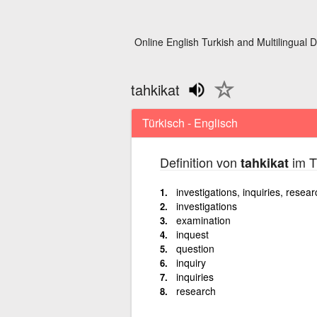
Online English Turkish and Multilingual D
tahkikat
Türkisch - Englisch
Definition von
im T
tahkikat
investigations, inquiries, resea
investigations
examination
inquest
question
inquiry
inquiries
research