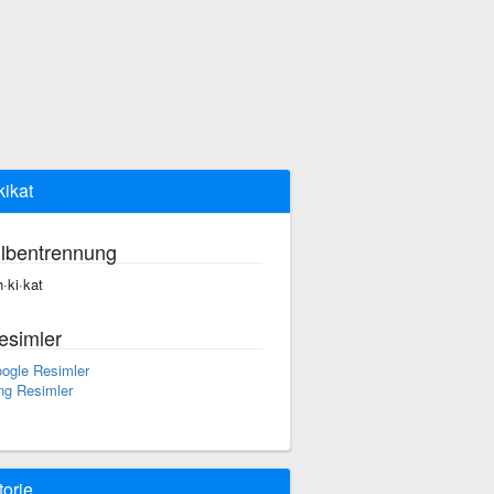
kikat
ilbentrennung
h·ki·kat
esimler
ogle Resimler
ng Resimler
torie