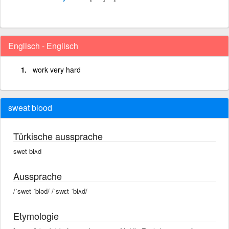
Englisch - Englisch
work very hard
sweat blood
Türkische aussprache
swet blʌd
Aussprache
/ˈswet ˈbləd/ /ˈswɛt ˈblʌd/
Etymologie