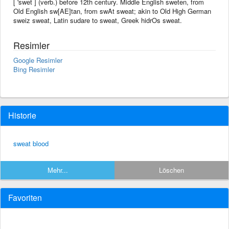
[ 'swet ] (verb.) before 12th century. Middle English sweten, from
Old English sw[AE]tan, from swAt sweat; akin to Old High German
sweiz sweat, Latin sudare to sweat, Greek hidrOs sweat.
Resimler
Google Resimler
Bing Resimler
Historie
sweat blood
Mehr...
Löschen
Favoriten