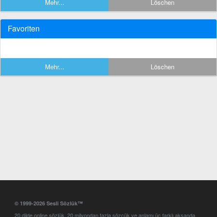
Mehr...
Löschen
Favoriten
Mehr...
Löschen
© 1999-2026 Sesli Sözlük™
20 dilde online sözlük. 20 milyondan fazla sözcük ve anlamı üç farklı aksanda